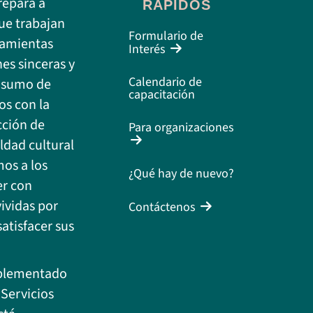
repara a
RÁPIDOS
ue trabajan
Formulario de
ramientas
Interés
es sinceras y
Calendario de
onsumo de
capacitación
os con la
cción de
Para organizaciones
ildad cultural
os a los
¿Qué hay de nuevo?
er con
ividas por
Contáctenos
atisfacer sus
mplementado
 Servicios