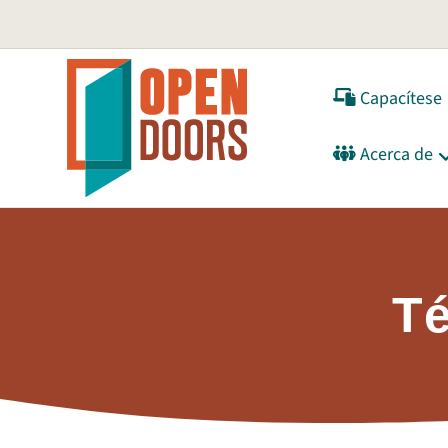
Capacítese
Acerca de
Té