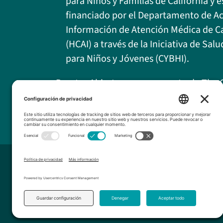
para Niños y Familias de California y e
financiado por el Departamento de A
Información de Atención Médica de Ca
(HCAI) a través de la Iniciativa de Sa
para Niños y Jóvenes (CYBHI).
Puertas Abiertas es un proyecto de The C
organización sin fines de lucro 501(c)(3
Services Foundation son deducibles de i
© 2026 The Children’s Servi
Términos del servicio
|
Descargo de res
diseño web por
Garnet Creative